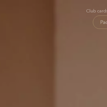
Club card
Ра