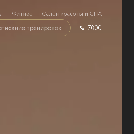
s
Фитнес
Салон красоты и СПА
списание тренировок
7000