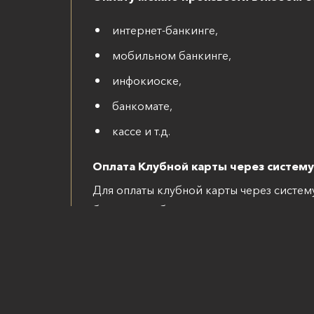
интернет-банкинге,
мобильном банкинге,
инфокиоске,
банкомате,
кассе и т.д.
Оплата Клубной карты через систему 
Для оплаты клубной карты через систем
банкинге выбрать:
Пункт “Система “Расчет” (ЕРИП)
Образование и развитие
Спорт и физическое развитие