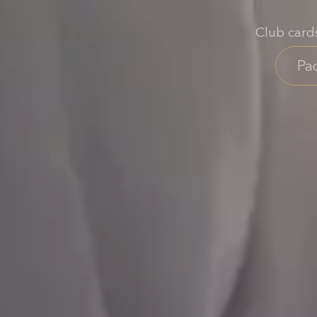
Club card
Ра