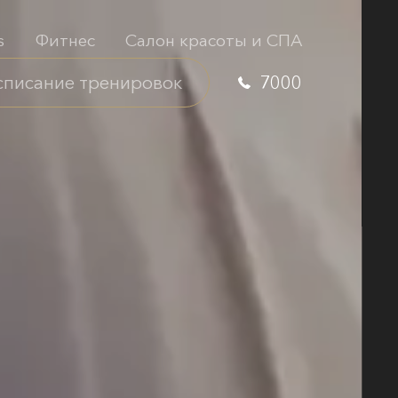
s
Фитнес
Салон красоты и СПА
списание тренировок
7000