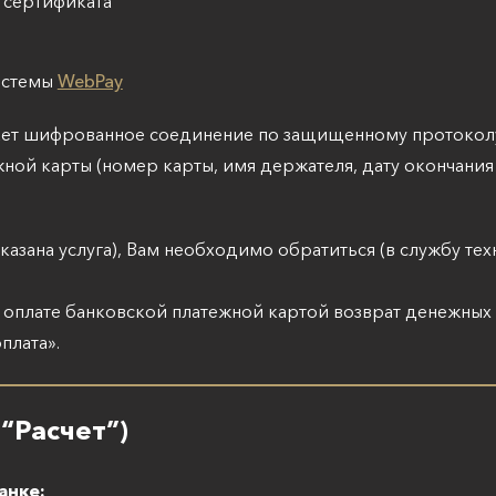
 сертификата
истемы
WebPay
ает шифрованное соединение по защищенному протокол
жной карты (номер карты, имя держателя, дату окончани
е оказана услуга), Вам необходимо обратиться (в службу 
оплате банковской платежной картой возврат денежных 
плата».
“Расчет”)
анке: